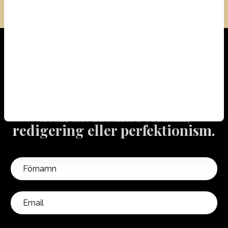
FÅ MINI-KURSEN DIREKT
F
rån idé till publicerad video –
utan att fastna i teknik,
redigering eller perfektionism.